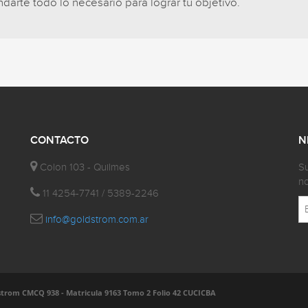
arte todo lo necesario para lograr tu objetivo.
CONTACTO
N
Colon 103 - Quilmes
Su
no
11 4254-7741 / 5389-2246
info@goldstrom.com.ar
trom CMCQ 938 - Matricula 9163 Tomo 2 Folio 42 CUCICBA