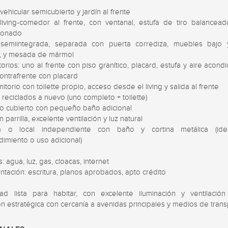
vehicular semicubierto y jardín al frente

living-comedor al frente, con ventanal, estufa de tiro balanceado
ionado

semiintegrada, separada con puerta corrediza, muebles bajo 
 y mesada de mármol

orios: uno al frente con piso granítico, placard, estufa y aire acondi
contrafrente con placard

itorio con toilette propio, acceso desde el living y salida al frente

reciclados a nuevo (uno completo + toilette)

o cubierto con pequeño baño adicional

n parrilla, excelente ventilación y luz natural

a o local independiente con baño y cortina metálica (idea
imiento o uso adicional)

s: agua, luz, gas, cloacas, internet

ación: escritura, planos aprobados, apto crédito

ad lista para habitar, con excelente iluminación y ventilación n
n estratégica con cercanía a avenidas principales y medios de trans