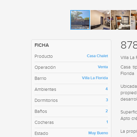
87
FICHA
Casa Chalet
Producto
Villa La 
Venta
Casa ti
Operación
Florida

Villa La Florida
Barrio
Ubicada
4
Ambientes
propied
desarrol
3
Dormitorios
2
Baños
Superfic
Apto cré
1
Cocheras
La prop
Muy Bueno
Estado