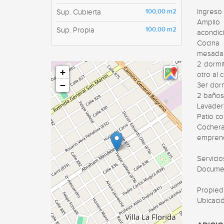
100,00 m2
Ingreso 
Sup. Cubierta
Amplio 
100,00 m2
Sup. Propia
acondic
Cocina 
mesada,
2 dormit
+
otro al 
−
3er dorm
2 baños 
Lavader
Patio co
Cocher
emprend
Servicio
Document
Propied
Ubicació