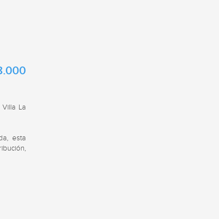
8.000
illa La 
a, esta 
bución, 