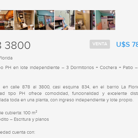
8 3800
U$S 7
VENTA
Florida
po PH en lote independiente – 3 Dormitorios + Cochera + Patio – V
 en calle 878 al 3800, casi esquina 834, en el barrio La Florid
ad tipo PH ofrece comodidad, funcionalidad y excelente distri
lada toda en una planta, con ingreso independiente y lote propio.

ie cubierta: 100 m²

dito – Escritura y planos

iedad cuenta con:
