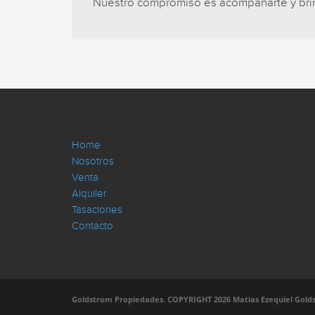
Nuestro compromiso es acompañarte y brind
Home
Nosotros
Venta
Alquiler
Tasaciones
Contacto
Goldstrom Propiedades. COPYRIGHT 2026 Matias Ezequiel Golds