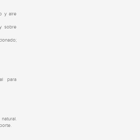
 y aire 
y sobre 
cionado; 
l para 
atural. 
porte.