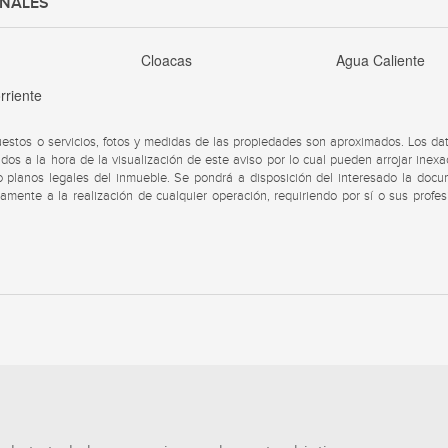
ONALES
a
Cloacas
Agua Caliente
rriente
uestos o servicios, fotos y medidas de las propiedades son aproximados. Los da
dos a la hora de la visualización de este aviso por lo cual pueden arrojar inexa
s o planos legales del inmueble. Se pondrá a disposición del interesado la doc
viamente a la realización de cualquier operación, requiriendo por sí o sus profes