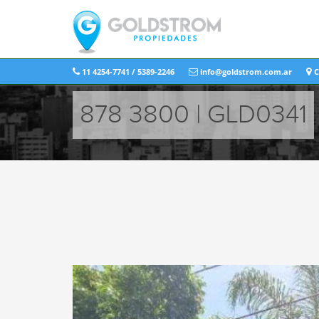
11 4254-7741 / 5389-2246
info@goldstrom.com.ar
C
878 3800 | GLD0341